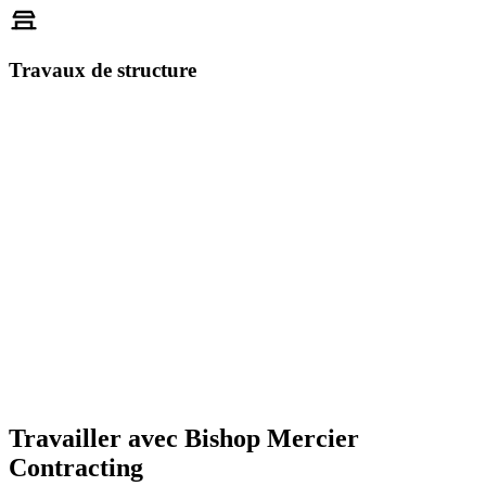
Travaux de structure
Nous offrons des services de construction complets, avec une
spécialisation en restauration des éléments extérieurs des bâtiments.
Nous livrons un travail de qualité supérieure à une clientèle
diversifiée dans les secteurs résidentiel, commercial et industriel.
Notre équipe s’engage à offrir un service de la plus haute qualité à
ses clients et à les aider à comprendre les avantages des travaux de
restauration réalisés sur leurs immeubles.
Travailler avec Bishop Mercier
Contracting